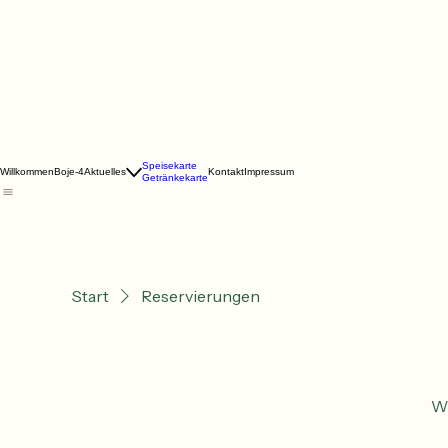
Speisekarte
Willkommen
Boje-4
Aktuelles
Kontakt
Impressum
Getränkekarte
Start
Reservierungen
Wi