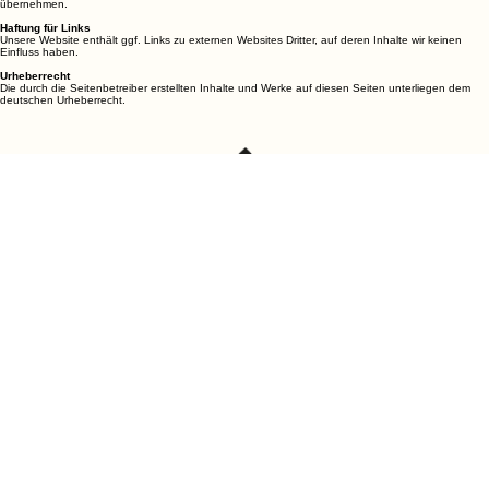
Für die Richtigkeit, Vollständigkeit und Aktualität der Inhalte können wir jedoch keine Gewähr
übernehmen.
Haftung für Links
Unsere Website enthält ggf. Links zu externen Websites Dritter, auf deren Inhalte wir keinen
Einfluss haben.
Urheberrecht
Die durch die Seitenbetreiber erstellten Inhalte und Werke auf diesen Seiten unterliegen dem
deutschen Urheberrecht.