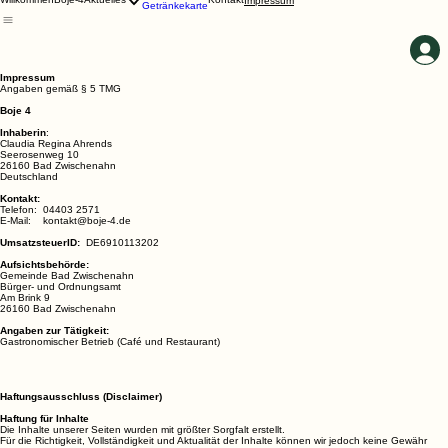
Speisekarte
Willkommen
Boje-4
Aktuelles
Kontakt
Impressum
Getränkekarte
Impressum
Angaben gemäß § 5 TMG
Boje 4
Inhaberin
:
Claudia Regina Ahrends
Seerosenweg 10
26160 Bad Zwischenahn
Deutschland
Kontakt:
Telefon: 04403 2571
E-Mail: kontakt@boje-4.de
UmsatzsteuerID:
DE6910113202
Aufsichtsbehörde:
Gemeinde Bad Zwischenahn
Bürger- und Ordnungsamt
Am Brink 9
26160 Bad Zwischenahn
Angaben zur Tätigkeit:
Gastronomischer Betrieb (Café und Restaurant)
Haftungsausschluss (Disclaimer)
Haftung für Inhalte
Die Inhalte unserer Seiten wurden mit größter Sorgfalt erstellt.